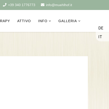
+39 340 1776773
info@muehlhof.it
ERAPY
ATTIVO
INFO
GALLERIA
DE
IT