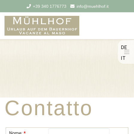
+39 340 1776773
info@muehlhof.it
DE
IT
Contatto
Nome:
*