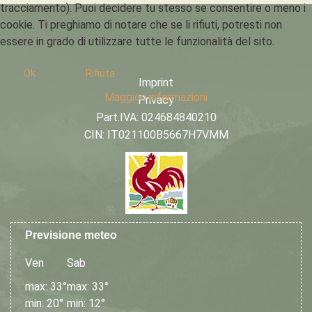
tracciamento). Puoi decidere tu stesso se consentire o meno i
cookie. Ti preghiamo di notare che se li rifiuti, potresti non
essere in grado di utilizzare tutte le funzionalità del sito.
Ok
Rifiuta
Imprint
Maggiori informazioni
Privacy
Part.IVA: 024684840210
CIN: IT021100B5667H7VMM
Previsione meteo
Ven
Sab
max: 33°
max: 33°
min: 20°
min: 12°