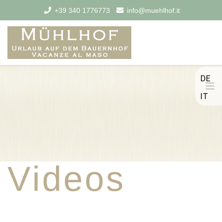
+39 340 1776773
info@muehlhof.it
DE
IT
Videos