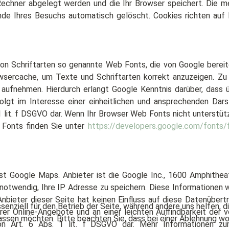
 Rechner abgelegt werden und die Ihr Browser speichert. Die 
nde Ihres Besuchs automatisch gelöscht. Cookies richten auf
 von Schriftarten so genannte Web Fonts, die von Google bereitg
owsercache, um Texte und Schriftarten korrekt anzuzeigen. 
aufnehmen. Hierdurch erlangt Google Kenntnis darüber, dass 
gt im Interesse einer einheitlichen und ansprechenden Darste
 1 lit. f DSGVO dar. Wenn Ihr Browser Web Fonts nicht unterstüt
 Fonts finden Sie unter
https://developers.google.com/fonts/
st Google Maps. Anbieter ist die Google Inc., 1600 Amphithe
otwendig, Ihre IP Adresse zu speichern. Diese Informationen w
nbieter dieser Seite hat keinen Einfluss auf diese Datenüber
ssenziell für den Betrieb der Seite, während andere uns helfen,
rer Online-Angebote und an einer leichten Auffindbarkeit der
assen möchten. Bitte beachten Sie, dass bei einer Ablehnung wom
von Art. 6 Abs. 1 lit. f DSGVO dar. Mehr Informationen 