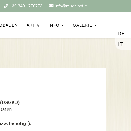
+39 340 1776773
info@muehlhof.it
DBADEN
AKTIV
INFO
GALERIE
DE
IT
g (DSGVO)
Daten.
zw. benötigt):