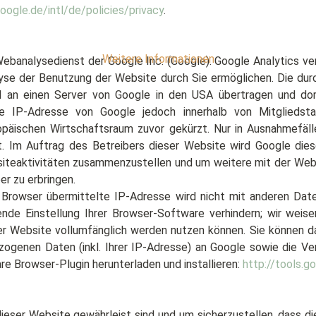
oogle.de/intl/de/policies/privacy
.
Weitere Informationen
ebanalysedienst der Google Inc. (Google). Google Analytics ve
se der Benutzung der Website durch Sie ermöglichen. Die dur
 an einen Server von Google in den USA übertragen und dort 
re IP-Adresse von Google jedoch innerhalb von Mitgliedst
ischen Wirtschaftsraum zuvor gekürzt. Nur in Ausnahmefälle
. Im Auftrag des Betreibers dieser Website wird Google die
iteaktivitäten zusammenzustellen und um weitere mit der Web
r zu erbringen.
 Browser übermittelte IP-Adresse wird nicht mit anderen Dat
de Einstellung Ihrer Browser-Software verhindern; wir weisen
er Website vollumfänglich werden nutzen können. Sie können da
ogenen Daten (inkl. Ihrer IP-Adresse) an Google sowie die Ver
e Browser-Plugin herunterladen und installieren:
http://tools.
 dieser Website gewährleist sind und um sicherzustellen, dass 